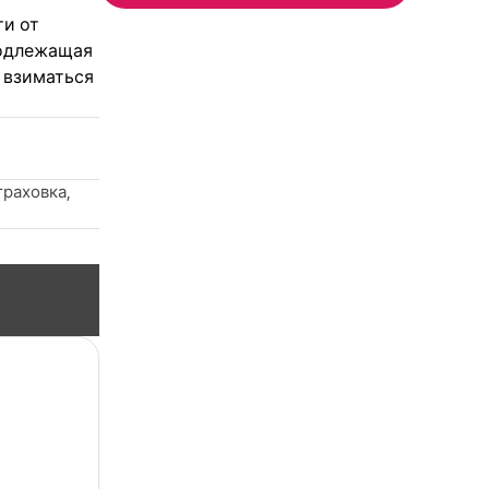
ти от
подлежащая
 взиматься
траховка,