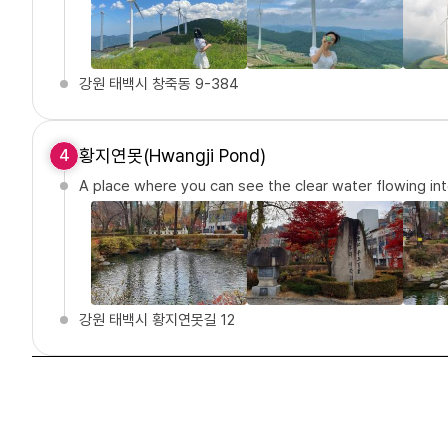
강원 태백시 창죽동 9-384
황지연못(Hwangji Pond)
4
A place where you can see the clear water flowing in
강원 태백시 황지연못길 12