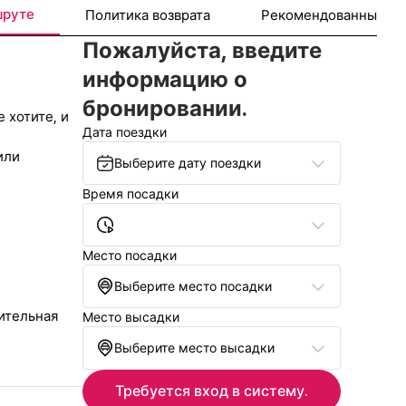
шруте
Политика возврата
Рекомендованные ту
Пожалуйста, введите
информацию о
бронировании.
 хотите, и
Дата поездки
или
Выберите дату поездки
Время посадки
Место посадки
Выберите место посадки
ительная
Место высадки
Выберите место высадки
Требуется вход в систему.