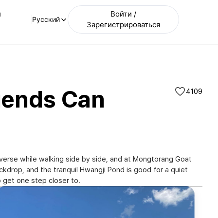
и
Войти /
Русский
Зарегистрироваться
iends Can
4109
nverse while walking side by side, and at Mongtorang Goat
ckdrop, and the tranquil Hwangji Pond is good for a quiet
황지연못(Hwangji Pond)|@parkjaook
get one step closer to.