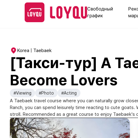
Свободный
Рек
график
мар
Korea | Taebaek
[Такси-тур] A Ta
Become Lovers
#Viewing
#Photo
#Acting
A Taebaek travel course where you can naturally grow closer
Ranch, you can spend leisurely time reacting to cute goats. W
stroll. Recommended as a great course to enjoy Taebaek's 