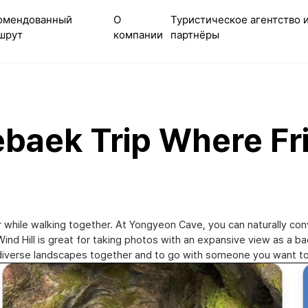
омендованный
О
Туристическое агентство 
шрут
компании
партнёры
ebaek Trip Where Fr
 while walking together. At Yongyeon Cave, you can naturally co
ind Hill is great for taking photos with an expansive view as a ba
diverse landscapes together and to go with someone you want to 