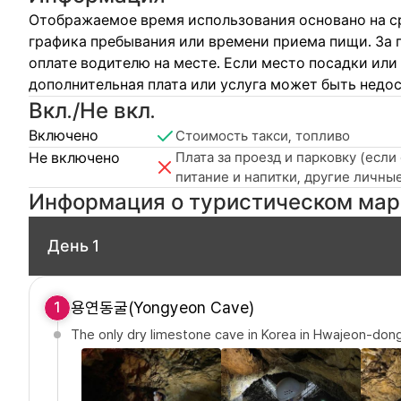
Отображаемое время использования основано на с
графика пребывания или времени приема пищи. За
оплате водителю на месте. Если место посадки или
дополнительная плата или услуга может быть недос
Вкл./Не вкл.
Включено
Стоимость такси, топливо
Не включено
Плата за проезд и парковку (если
питание и напитки, другие личные
Информация о туристическом ма
День 1
용연동굴(Yongyeon Cave)
1
The only dry limestone cave in Korea in Hwajeon-don