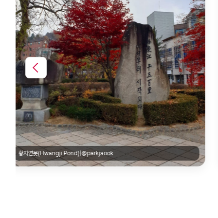
용연동굴(Yongyeon Cave)|@hose_got